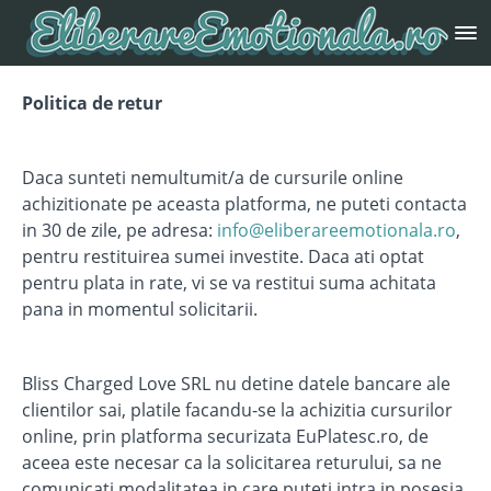
Politica de retur
Daca sunteti nemultumit/a de cursurile online
achizitionate pe aceasta platforma, ne puteti contacta
in 30 de zile, pe adresa:
info@eliberareemotionala.ro
,
pentru restituirea sumei investite. Daca ati optat
pentru plata in rate, vi se va restitui suma achitata
pana in momentul solicitarii.
Bliss Charged Love SRL nu detine datele bancare ale
clientilor sai, platile facandu-se la achizitia cursurilor
online, prin platforma securizata EuPlatesc.ro, de
aceea este necesar ca la solicitarea returului, sa ne
comunicati modalitatea in care puteti intra in posesia