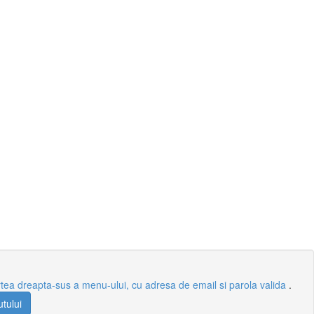
n partea dreapta-sus a menu-ului, cu adresa de email si parola valida
.
utului