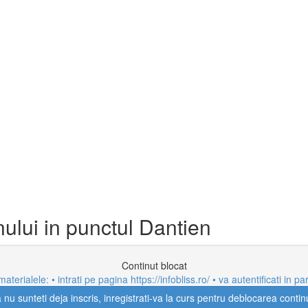
lui in punctul Dantien
Continut blocat
aterialele: • intrati pe pagina https://infobliss.ro/ • va autentificati i
nu sunteti deja inscris, inregistrati-va la curs pentru deblocarea contin