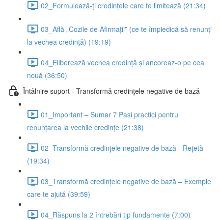
02_Formulează-ți credințele care te limitează (21:34)
03_Află „Cozile de Afirmații” (ce te împiedică să renunți
la vechea credință) (19:19)
04_Eliberează vechea credință și ancoreaz-o pe cea
nouă (36:50)
Întâlnire suport - Transformă credințele negative de bază
01_Important – Sumar 7 Pași practici pentru
renunțarea la vechile credințe (21:38)
02_Transformă credințele negative de bază - Rețetă
(19:34)
03_Transformă credințele negative de bază – Exemple
care te ajută (39:59)
04_Răspuns la 2 întrebări tip fundamente (7:00)