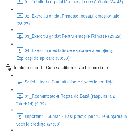
01_Trimite-i corpului tău mesaje de sănătate (24:48)
02_Exercițiu ghidat Primește mesajul emoțiilor tale
(28:27)
03_Exercițiu ghidat Pentru emoțiile Rămase (25:29)
04_Exercițiu meditativ de explorare a emoției și
Explicații de aplicare (38:53)
Întâlnire suport - Cum să eliberezi vechile credințe
Script integral Cum să eliberezi vechile credințe
01_Reamintește-ți Rețeta de Bază (răspuns la 2
întrebări) (9:32)
Important – Sumar 7 Pași practici pentru renunțarea la
vechile credințe (21:38)