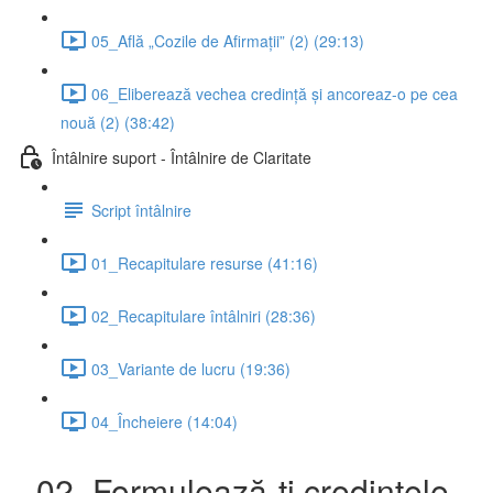
05_Află „Cozile de Afirmații” (2) (29:13)
06_Eliberează vechea credință și ancoreaz-o pe cea
nouă (2) (38:42)
Întâlnire suport - Întâlnire de Claritate
Script întâlnire
01_Recapitulare resurse (41:16)
02_Recapitulare întâlniri (28:36)
03_Variante de lucru (19:36)
04_Încheiere (14:04)
02_Formulează-ți credințele