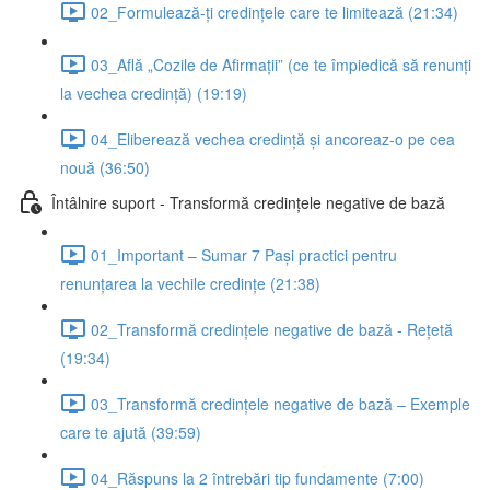
02_Formulează-ți credințele care te limitează (21:34)
03_Află „Cozile de Afirmații” (ce te împiedică să renunți
la vechea credință) (19:19)
04_Eliberează vechea credință și ancoreaz-o pe cea
nouă (36:50)
Întâlnire suport - Transformă credințele negative de bază
01_Important – Sumar 7 Pași practici pentru
renunțarea la vechile credințe (21:38)
02_Transformă credințele negative de bază - Rețetă
(19:34)
03_Transformă credințele negative de bază – Exemple
care te ajută (39:59)
04_Răspuns la 2 întrebări tip fundamente (7:00)