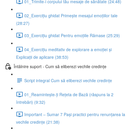
01_Trimite-i corpului tău mesaje de sănătate (24:48)
02_Exercițiu ghidat Primește mesajul emoțiilor tale
(28:27)
03_Exercițiu ghidat Pentru emoțiile Rămase (25:29)
04_Exercițiu meditativ de explorare a emoției și
Explicații de aplicare (38:53)
Întâlnire suport - Cum să eliberezi vechile credințe
Script integral Cum să eliberezi vechile credințe
01_Reamintește-ți Rețeta de Bază (răspuns la 2
întrebări) (9:32)
Important – Sumar 7 Pași practici pentru renunțarea la
vechile credințe (21:38)