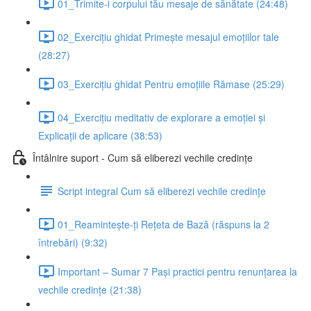
01_Trimite-i corpului tău mesaje de sănătate (24:48)
02_Exercițiu ghidat Primește mesajul emoțiilor tale
(28:27)
03_Exercițiu ghidat Pentru emoțiile Rămase (25:29)
04_Exercițiu meditativ de explorare a emoției și
Explicații de aplicare (38:53)
Întâlnire suport - Cum să eliberezi vechile credințe
Script integral Cum să eliberezi vechile credințe
01_Reamintește-ți Rețeta de Bază (răspuns la 2
întrebări) (9:32)
Important – Sumar 7 Pași practici pentru renunțarea la
vechile credințe (21:38)