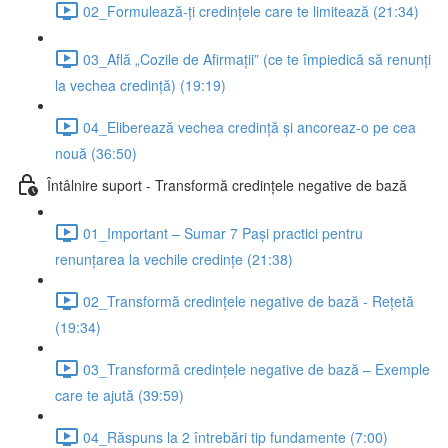
02_Formulează-ți credințele care te limitează (21:34)
03_Află „Cozile de Afirmații” (ce te împiedică să renunți
la vechea credință) (19:19)
04_Eliberează vechea credință și ancoreaz-o pe cea
nouă (36:50)
Întâlnire suport - Transformă credințele negative de bază
01_Important – Sumar 7 Pași practici pentru
renunțarea la vechile credințe (21:38)
02_Transformă credințele negative de bază - Rețetă
(19:34)
03_Transformă credințele negative de bază – Exemple
care te ajută (39:59)
04_Răspuns la 2 întrebări tip fundamente (7:00)