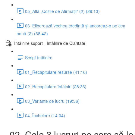
05_Află „Cozile de Afirmații” (2) (29:13)
06_Eliberează vechea credință și ancoreaz-o pe cea
nouă (2) (38:42)
Întâlnire suport - Întâlnire de Claritate
Script întâlnire
01_Recapitulare resurse (41:16)
02_Recapitulare întâlniri (28:36)
03_Variante de lucru (19:36)
04_Încheiere (14:04)
02_Cele 3 lucruri pe care să le