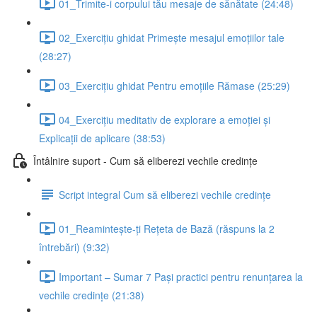
01_Trimite-i corpului tău mesaje de sănătate (24:48)
02_Exercițiu ghidat Primește mesajul emoțiilor tale
(28:27)
03_Exercițiu ghidat Pentru emoțiile Rămase (25:29)
04_Exercițiu meditativ de explorare a emoției și
Explicații de aplicare (38:53)
Întâlnire suport - Cum să eliberezi vechile credințe
Script integral Cum să eliberezi vechile credințe
01_Reamintește-ți Rețeta de Bază (răspuns la 2
întrebări) (9:32)
Important – Sumar 7 Pași practici pentru renunțarea la
vechile credințe (21:38)