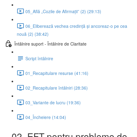
05_Află „Cozile de Afirmații” (2) (29:13)
06_Eliberează vechea credință și ancoreaz-o pe cea
nouă (2) (38:42)
Întâlnire suport - Întâlnire de Claritate
Script întâlnire
01_Recapitulare resurse (41:16)
02_Recapitulare întâlniri (28:36)
03_Variante de lucru (19:36)
04_Încheiere (14:04)
02_EFT pentru probleme de