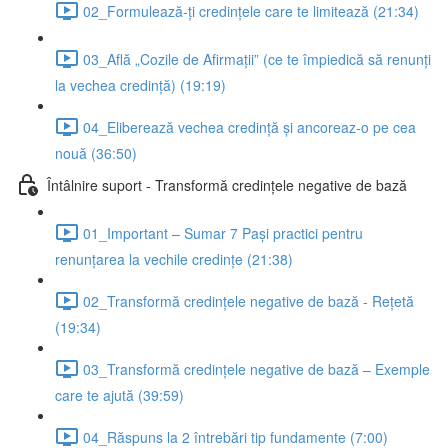
02_Formulează-ți credințele care te limitează (21:34)
03_Află „Cozile de Afirmații” (ce te împiedică să renunți
la vechea credință) (19:19)
04_Eliberează vechea credință și ancoreaz-o pe cea
nouă (36:50)
Întâlnire suport - Transformă credințele negative de bază
01_Important – Sumar 7 Pași practici pentru
renunțarea la vechile credințe (21:38)
02_Transformă credințele negative de bază - Rețetă
(19:34)
03_Transformă credințele negative de bază – Exemple
care te ajută (39:59)
04_Răspuns la 2 întrebări tip fundamente (7:00)