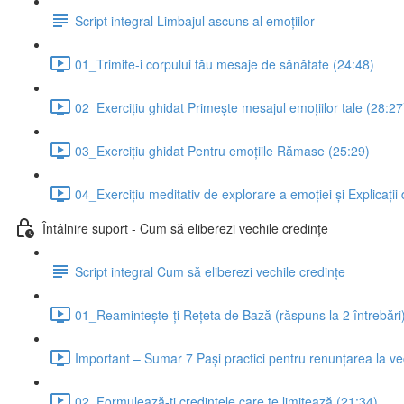
Script integral Limbajul ascuns al emoțiilor
01_Trimite-i corpului tău mesaje de sănătate (24:48)
02_Exercițiu ghidat Primește mesajul emoțiilor tale (28:27
03_Exercițiu ghidat Pentru emoțiile Rămase (25:29)
04_Exercițiu meditativ de explorare a emoției și Explicații
Întâlnire suport - Cum să eliberezi vechile credințe
Script integral Cum să eliberezi vechile credințe
01_Reamintește-ți Rețeta de Bază (răspuns la 2 întrebări)
Important – Sumar 7 Pași practici pentru renunțarea la ve
02_Formulează-ți credințele care te limitează (21:34)