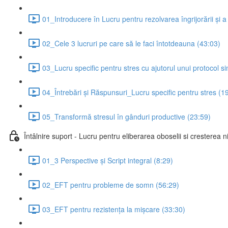
01_Introducere în Lucru pentru rezolvarea îngrijorării și a 
02_Cele 3 lucruri pe care să le faci întotdeauna (43:03)
03_Lucru specific pentru stres cu ajutorul unui protocol si
04_Întrebări și Răspunsuri_Lucru specific pentru stres (1
05_Transformă stresul în gânduri productive (23:59)
Întâlnire suport - Lucru pentru eliberarea oboselii si cresterea n
01_3 Perspective și Script integral (8:29)
02_EFT pentru probleme de somn (56:29)
03_EFT pentru rezistența la mișcare (33:30)