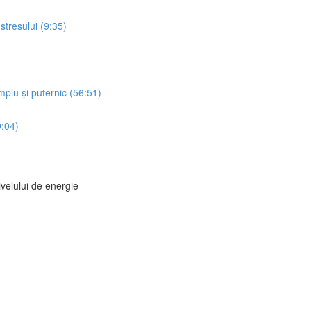
stresului (9:35)
mplu și puternic (56:51)
9:04)
ivelului de energie