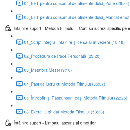
04_EFT pentru consumul de alimente dulci_Pofte (26:24)
05_EFT pentru consumul de alimente dulci_Mâncat emoți
Întâlnire suport - Metoda Filmului – Cum să lucrezi specific pe
01_Script integral întâlnire și ce să ai în vedere (18:18)
02_Procedura de Pace Personală (23:20)
03_Metafora Mesei (9:10)
04_Pași de lucru cu Metoda Filmului (35:07)
05_Întrebări și Răspunsuri_pași Metoda Filmului (22:25)
06_Exercițiu ghidat Metoda Filmului (53:36)
Întâlnire suport - Limbajul ascuns al emoțiilor